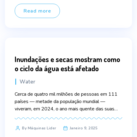
hídricas superiores a 80% do volume total e 8 têm
disponibilidades inferiores a 40% do volume total,
Read more
[…]
Inundações e secas mostram como
o ciclo da água está afetado
Categories
Water
Cerca de quatro mil milhões de pessoas em 111
países — metade da população mundial —
viveram, em 2024, o ano mais quente das suas
vidas. Este foi o quarto ano mais quente
consecutivo, também marcado pelos piores
Post
By Máquinas Lider
Janeiro 9, 2025
desastres relacionados com a água: inundações
author