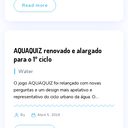
de 21 de junho, mantém […]
Read more
AQUAQUIZ renovado e alargado
para o 1º ciclo
Categories
Water
O jogo AQUAQUIZ foi relançado com novas
perguntas e um design mais apelativo e
representativo do ciclo urbano da água. O
alargamento ao 1º ciclo do ensino básico, em
complemento dos 2º e 3º ciclos, é a grande
Post
By
Abril 5, 2024
novidade desta nova versão do jogo sobre o valor
author
da água.O Dia Mundial da Água (22 de […]