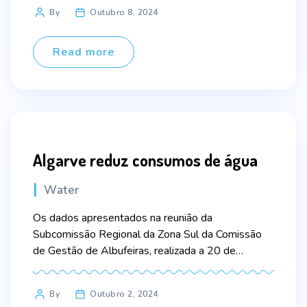
algumas das conclusões do novo relatório global
Post
By
Outubro 8, 2024
sobre recursos hídricos de 2023, lançado hoje
author
pela Organização Meteorológica Mundial (OMM).
O relatório aponta para um […]
Read more
Algarve reduz consumos de água
Categories
Water
Os dados apresentados na reunião da
Subcomissão Regional da Zona Sul da Comissão
de Gestão de Albufeiras, realizada a 20 de
setembro, em Faro, evidenciam uma redução dos
consumos de todos os utilizadores. Entre janeiro e
Post
By
Outubro 2, 2024
agosto de 2024, regista-se uma redução de 9,6%