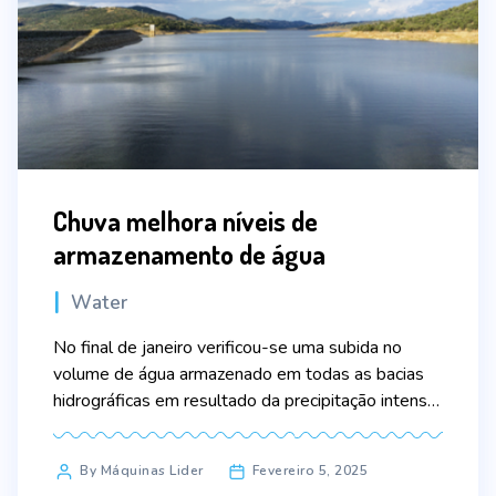
Chuva melhora níveis de
armazenamento de água
Categories
Water
No final de janeiro verificou-se uma subida no
volume de água armazenado em todas as bacias
hidrográficas em resultado da precipitação intensa
que marcou o mês. Das 60 albufeiras
monitorizadas pela Agência Portuguesa do
Post
By Máquinas Lider
Fevereiro 5, 2025
Ambiente, 33 apresentam disponibilidades
author