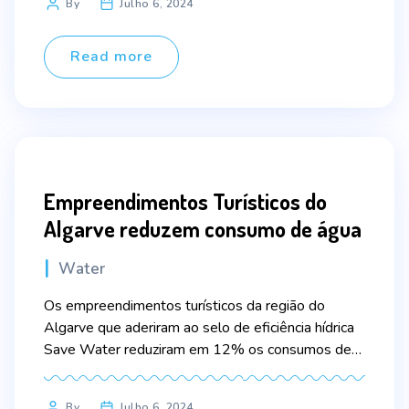
Post
By
Julho 6, 2024
no planeta que é a água. A água é imprescindível
author
para a existência dos ecossistemas naturais, assim
como […]
Read more
Empreendimentos Turísticos do
Algarve reduzem consumo de água
Categories
Water
Os empreendimentos turísticos da região do
Algarve que aderiram ao selo de eficiência hídrica
Save Water reduziram em 12% os consumos de
água nos primeiros meses do ano segundo o
primeiro relatório de monitorização do
Post
By
Julho 6, 2024