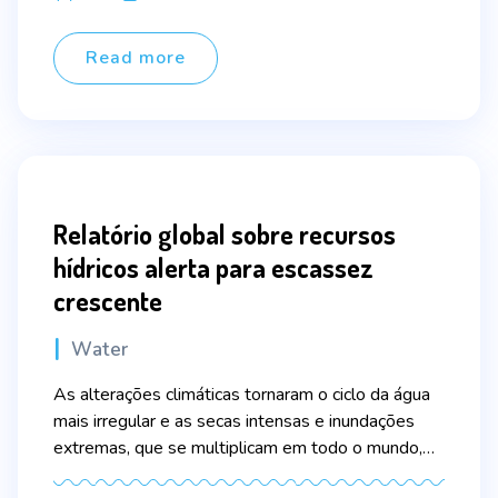
como um Bem Comum Mundial”, a análise prevê
author
ainda, no mesmo período, uma perda de 8% […]
Read more
Relatório global sobre recursos
hídricos alerta para escassez
crescente
Categories
Water
As alterações climáticas tornaram o ciclo da água
mais irregular e as secas intensas e inundações
extremas, que se multiplicam em todo o mundo,
serão cada vez mais frequentes. Estas são