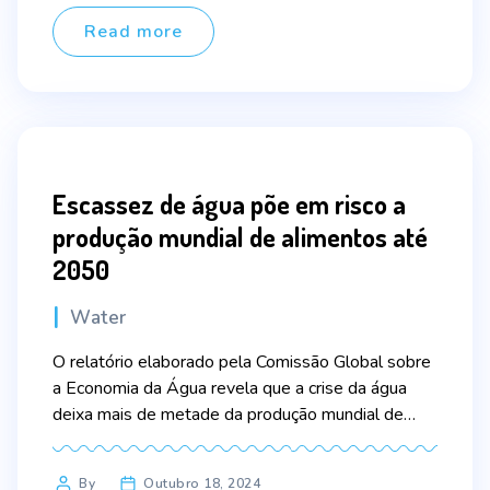
repentinas, secas, ciclones tropicais e
deslizamentos de terras mataram mais de […]
Read more
Escassez de água põe em risco a
produção mundial de alimentos até
2050
Categories
Water
O relatório elaborado pela Comissão Global sobre
a Economia da Água revela que a crise da água
deixa mais de metade da produção mundial de
alimentos até 2050 em risco. Intitulada “A
Economia da Água: Valorizar o Ciclo Hidrológico
Post
By
Outubro 18, 2024