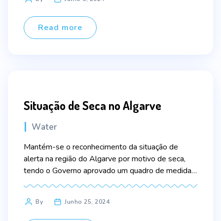
Compromisso com a Eficiência Hídrica, para o setor
author
do turismo, elaborado pela ADENE. Entre 18 de
março e 31 de […]
Read more
Situação de Seca no Algarve
Categories
Water
Mantém-se o reconhecimento da situação de
alerta na região do Algarve por motivo de seca,
tendo o Governo aprovado um quadro de medidas
de resposta, envolvendo a implementação de
medidas de contingência de caráter restritivo, em
Post
By
Junho 25, 2024
complemento das medidas estruturais em curso. A
author
Resolução do Conselho de Ministros n.º 80/2024,