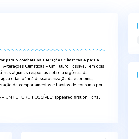
2023
á a preparar para o combate às alterações climáticas e para 
cumentário “Alterações Climáticas – Um Futuro Possível”, em 
RTP Play, dá-nos algumas respostas sobre a urgência da
escassez de água e também à descarbonização da economia,
essária alteração de comportamentos e hábitos de consumo 
IMÁTICAS – UM FUTURO POSSÍVEL” appeared first on Port