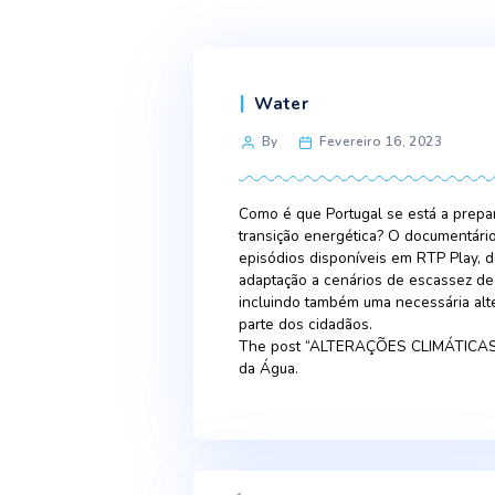
Categories
Water
Post
By
Fevereiro 16, 
author
Como é que Portugal se est
transição energética? O do
episódios disponíveis em 
adaptação a cenários de 
incluindo também uma nec
parte dos cidadãos.
The post “ALTERAÇÕES CL