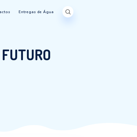
Produtos
Contactos
Entregas de Água
AS – UM FUTURO
”
 UM FUTURO POSSÍVEL”