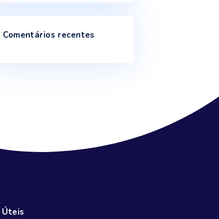
Inundações e secas mostram como o
ciclo da água está afetado
Janeiro 9, 2025
Escassez de água põe em risco a
produção mundial de alimentos até 2050
Outubro 18, 2024