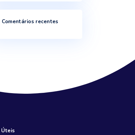
Inundações e secas mostram como o
ciclo da água está afetado
Janeiro 9, 2025
Escassez de água põe em risco a
produção mundial de alimentos até 2050
Outubro 18, 2024