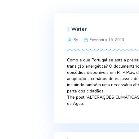
Categories
Water
Post
By
Fevereiro 16, 
author
Como é que Portugal se est
transição energética? O do
episódios disponíveis em 
adaptação a cenários de 
incluindo também uma nec
parte dos cidadãos.
The post “ALTERAÇÕES CL