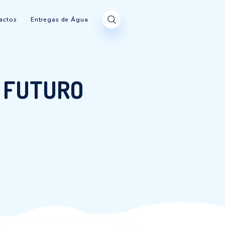
Produtos
Contactos
Entregas de Água
AS – UM FUTURO
”
 UM FUTURO POSSÍVEL”