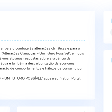
2023
á a preparar para o combate às alterações climáticas e para 
cumentário “Alterações Climáticas – Um Futuro Possível”, em 
RTP Play, dá-nos algumas respostas sobre a urgência da
escassez de água e também à descarbonização da economia,
essária alteração de comportamentos e hábitos de consumo 
IMÁTICAS – UM FUTURO POSSÍVEL” appeared first on Port