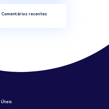
Recent Posts
Chuva melhora níveis de armazenamento
de água
Fevereiro 5, 2025
Inundações e secas mostram como o
ciclo da água está afetado
Janeiro 9, 2025
Escassez de água põe em risco a
produção mundial de alimentos até 2050
Outubro 18, 2024