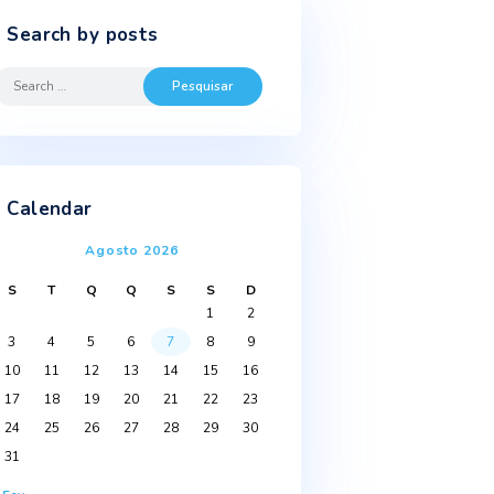
Search by posts
Search
for:
s
Calendar
Agosto 2026
S
T
Q
Q
S
S
D
1
2
3
4
5
6
7
8
9