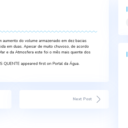
23
rificou-se um aumento do volume armazenado em dez bacias
 e uma descida em duas. Apesar de muito chuvoso, de acordo
rtuguês do Mar e da Atmosfera este foi o mês mais quente do
OSO MAS QUENTE appeared first on Portal da Água.