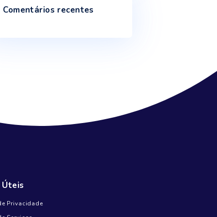
Inundações e secas mostram como o
ciclo da água está afetado
Janeiro 9, 2025
Escassez de água põe em risco a
produção mundial de alimentos até 2050
Outubro 18, 2024