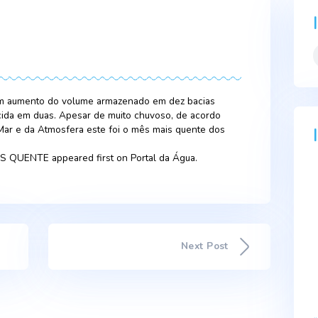
2023
rificou-se um aumento do volume armazenado em dez bacias
 e uma descida em duas. Apesar de muito chuvoso, de acordo
rtuguês do Mar e da Atmosfera este foi o mês mais quente do
OSO MAS QUENTE appeared first on Portal da Água.