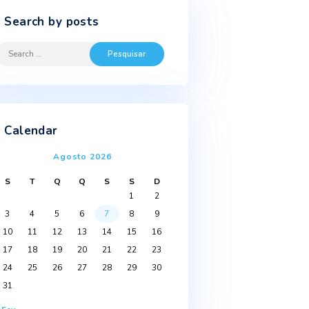
Search by posts
Search
for:
s
Calendar
Agosto 2026
S
T
Q
Q
S
S
D
1
2
3
4
5
6
7
8
9