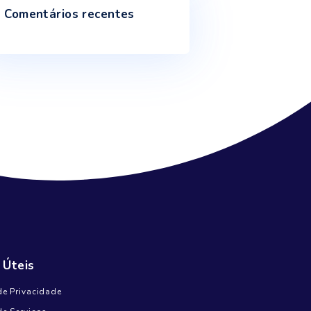
Inundações e secas mostram como o
ciclo da água está afetado
Janeiro 9, 2025
Escassez de água põe em risco a
produção mundial de alimentos até 2050
Outubro 18, 2024