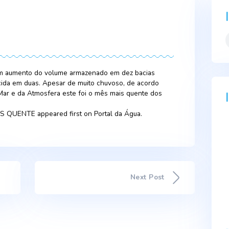
2023
rificou-se um aumento do volume armazenado em dez bacias
 e uma descida em duas. Apesar de muito chuvoso, de acordo
rtuguês do Mar e da Atmosfera este foi o mês mais quente do
OSO MAS QUENTE appeared first on Portal da Água.