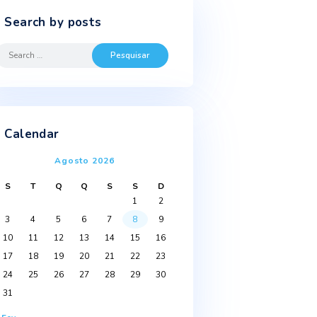
Search by posts
Search
for:
s
Calendar
Agosto 2026
S
T
Q
Q
S
S
D
1
2
3
4
5
6
7
8
9