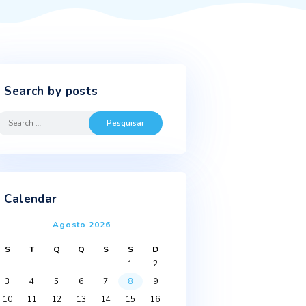
Search by posts
Search
for:
bida
i
Calendar