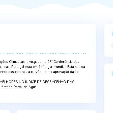
as Alterações Climáticas, divulgado na 27ª Conferência das
ções Climáticas, Portugal está em 14º lugar mundial. Esta su
elo encerramento das centrais a carvão e pela aprovação da Le