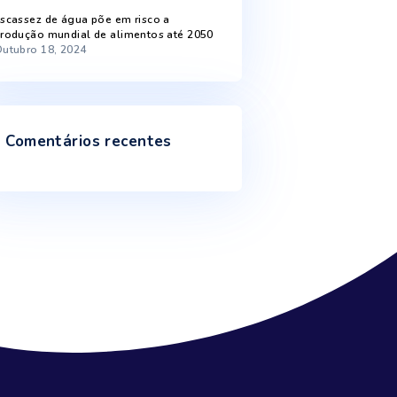
Recent Posts
Chuva melhora níveis de armazenamento
de água
Fevereiro 5, 2025
Inundações e secas mostram como o
ciclo da água está afetado
Janeiro 9, 2025
Escassez de água põe em risco a
produção mundial de alimentos até 2050