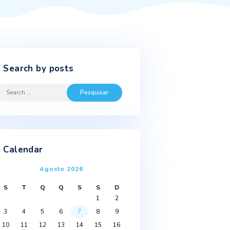
Search by posts
Search
for:
bida
i
Calendar