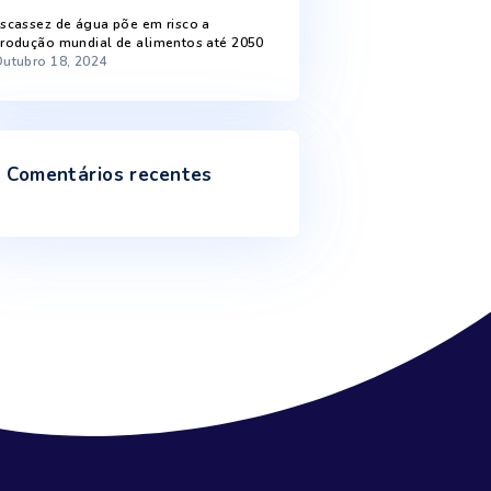
Recent Posts
Chuva melhora níveis de armazenamento
de água
Fevereiro 5, 2025
Inundações e secas mostram como o
ciclo da água está afetado
Janeiro 9, 2025
Escassez de água põe em risco a
produção mundial de alimentos até 2050