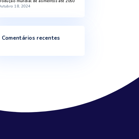
Inundações e secas mostram como o
ciclo da água está afetado
Janeiro 9, 2025