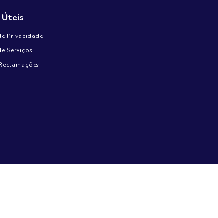
Escassez de água põe em risco a
produção mundial de alimentos até 2050
Outubro 18, 2024
Comentários recentes