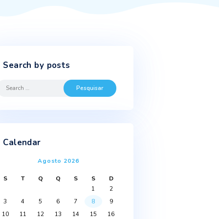
Search by posts
Search
for:
bida
i
Calendar